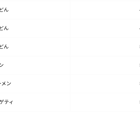
どん
どん
どん
ン
ーメン
ゲティ