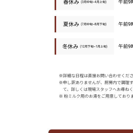
春休み
午前9
(3月中旬~4月上旬)
夏休み
午前9
(7月中旬~8月下旬)
冬休み
午前9
(12月下旬~1月上旬)
※詳細な日程は直接お問い合わせくだ
※申し訳ありませんが、厨房内で調理
て、詳しくは現場スタッフへお尋ね
※ 粉ミルク用のお湯をご用意しており