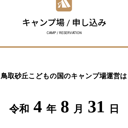
キャンプ場 / 申し込み
CAMP / RESERVATION
鳥取砂丘こどもの国のキャンプ場運営は
4
8
31
令和
年
月
日