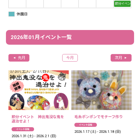
節分イベント 
休園日
2026年01月イベント⼀覧
先月
今月
次月
節分イベント 神出鬼没な鬼を
毛糸ポンポンでモチーフ作り
退治せよ！
イベント日程
イベント日程
2026.1.17 (土) - 2026.1.18 (日)
2026.1.31 (土) - 2026.2.1 (日)