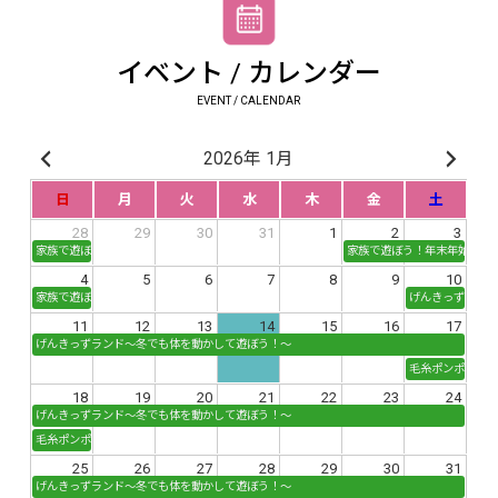
イベント / カレンダー
EVENT / CALENDAR
2026年 1月
日
月
火
水
木
金
土
28
29
30
31
1
2
3
家族で遊ぼう！年末年始
家族で遊ぼう！年末年始
4
5
6
7
8
9
10
家族で遊ぼう！年末年始
げんきっずラン
11
12
13
14
15
16
17
げんきっずランド～冬でも体を動かして遊ぼう！～
毛糸ポンポンでモ
18
19
20
21
22
23
24
げんきっずランド～冬でも体を動かして遊ぼう！～
毛糸ポンポンでモチーフ作り
25
26
27
28
29
30
31
げんきっずランド～冬でも体を動かして遊ぼう！～