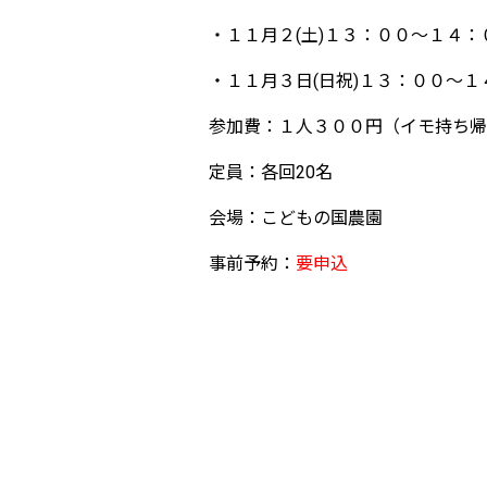
・１１月２(土)１３：００～１４：
・１１月３日(日祝)１３：００～１
参加費：１人３００円（イモ持ち帰
定員：各回20名
会場：こどもの国農園
事前予約：
要申込