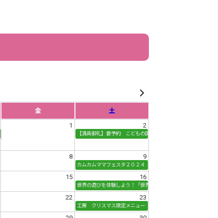
金
土
1
2
【満員御礼】要予約 こどもの国収穫祭 イモ掘り
ばぁ！ 秋のトコトコおさんぽ会
8
9
カムカムママフェスタ２０２４
15
16
世界の遊びを体験しよう！「世界こどもデー」
22
23
工房 クリスマス限定メニュー
29
30