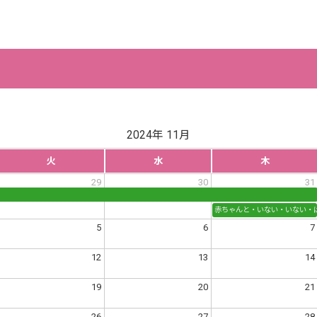
2024年 11月
火
水
木
29
30
31
赤ちゃんと・いない・いない・
5
6
7
才の小さなお子様向け※
12
13
14
19
20
21
26
27
28