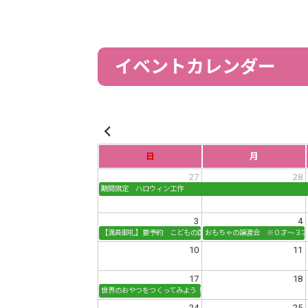
イベントカレンダー
日
月
27
28
期間限定 ハロウィン工作
3
4
【満員御礼】要予約 こどもの国収穫祭 イモ掘り
おもちゃの譲渡会 ※０才～３
10
11
17
18
世界のおやつをつくってみよう！「世界こどもデー」
24
25