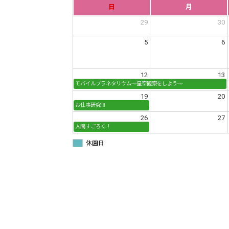
日
月
29
30
5
6
12
13
モバイルプラネタリウム～星空観察をしよう～
19
20
お仕事研究Ⅲ
26
27
人間すごろく！
休園日