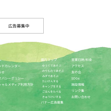
ム
園内マップ
営業日時/料金
ントカレンダー
ゆうぐであそぶ
アクセス
のりものであそぶ
らせ
友の会
みずであそぶ
イバシーポリシー
SDGs
たいけんする
シャルメディア利用方針
施設情報
キャンプをする
リンク集
ごはんをたべる
お問い合わせ
きゅうけいする
バナー広告募集