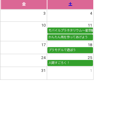
金
土
3
4
10
11
モバイルプラネタリウム～星空観察をしよう～
かんたん凧を作ってあげよう
17
18
プラモデルで遊ぼう
24
25
人間すごろく！
31
1