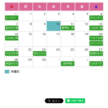
日
月
火
水
木
金
土
31
1
2
3
4
5
6
とっとり ＧOOＤ ＦOOＤ ＭAＲＫEＴ マルコラ開催！！
ボランティアD
7
8
9
10
11
12
13
森の中で遊ぼう！！※中止
要予約 赤ちゃんといない・いない・ばあ
ふれあい移動動
14
15
16
17
18
19
20
ふれあい移動動物園！！
てるてる坊主を
マインクラフト
21
22
23
24
25
26
27
ちまきを作ろう！
赤ちゃんといない・いない・ばあ！「赤ちゃんのプラム狩り体験」
鉄道おもちゃで
28
29
30
1
2
3
4
鉄道おもちゃで遊ぼう！
【要予約】赤ちゃんといない・いない・ば
七夕まつり
休園日