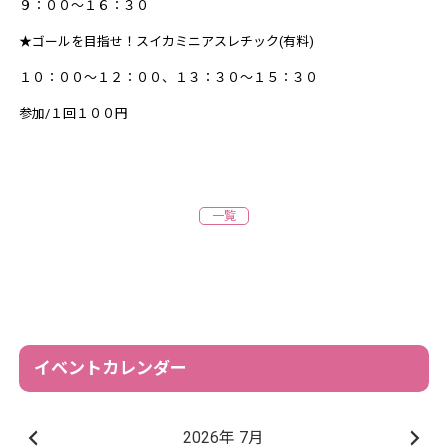
９：００～１６：３０
★ゴールを目指せ！スイカミニアスレチック(有料)
１０：００～１２：００、１３：３０～１５：３０
参加/１回１００円
一覧
イベントカレンダー
2026年 7月