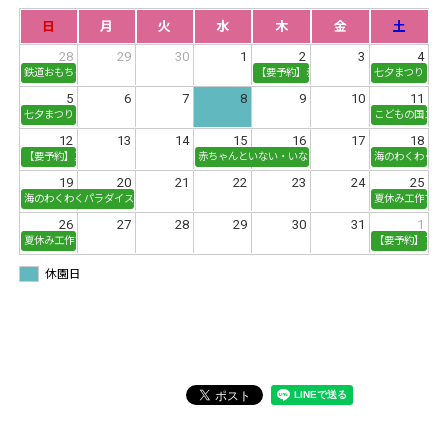
日
月
火
水
木
金
土
28
29
30
1
2
3
4
鉄道おもちゃで遊ぼう！
【要予約】赤ちゃんといない・いない・ば
七夕まつり
5
6
7
8
9
10
11
七夕まつり
こどもの国スイ
12
13
14
15
16
17
18
【要予約】夏の生き物観察会
赤ちゃんといない・いない・ばあ！「お水でおままごと
海のわくわくパ
19
20
21
22
23
24
25
海のわくわくパラダイス
夏休み工作フェアP
26
27
28
29
30
31
1
夏休み工作フェアPart1
【要予約】アウ
休園日