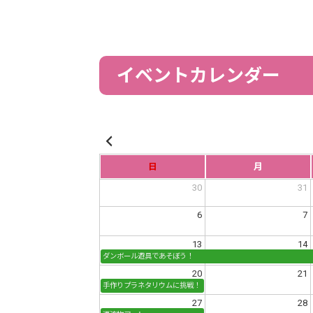
イベントカレンダー
日
月
30
31
6
7
13
14
ダンボール遊具であそぼう！
20
21
手作りプラネタリウムに挑戦！
27
28