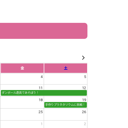
金
土
4
5
11
12
ダンボール遊具であそぼう！
18
19
手作りプラネタリウムに挑戦！
25
26
1
2