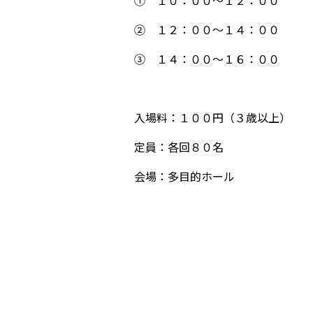
① １０：００～１２：００
② １２：００～１４：００
③ １４：００～１６：００
入場料：１００円（３歳以上）
定員：各回８０名
会場：多目的ホール