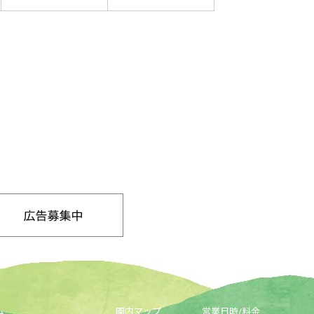
ム
園内マップ
営業日時/料金