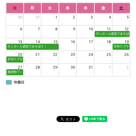
日
月
火
水
木
金
土
30
31
1
2
3
4
5
6
7
8
9
10
11
12
ダンボール遊具であそぼう！
13
14
15
16
17
18
19
ダンボール遊具であそぼう！
手作りプラネタ
20
21
22
23
24
25
26
手作りプラネタリウムに挑戦！
27
28
29
30
31
1
2
漂流物アート
休園日