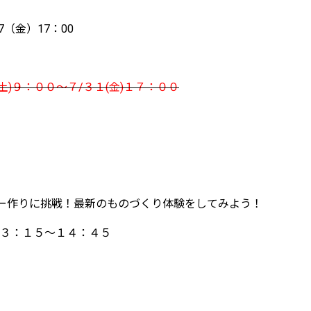
7（金）17：00
土)９：００～７/３１(金)１７：００
ー作りに挑戦！最新のものづくり体験をしてみよう！
３：１５～１４：４５