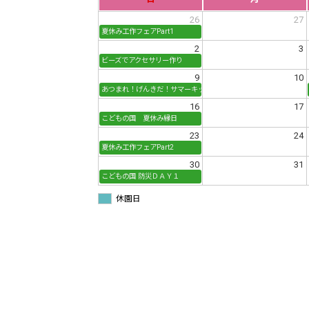
26
27
夏休み工作フェアPart1
2
3
ビーズでアクセサリー作り
9
10
あつまれ！げんきだ！サマーキッズコンサート
16
17
こどもの国 夏休み縁日
23
24
夏休み工作フェアPart2
30
31
こどもの国 防災ＤＡＹ１
休園日