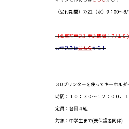
（受付期間）7/22（水）9：00～8/
【要事前申込】申込期間：７/１８(
お申込みは
こちら
から！
３Dプリンターを使ってキーホルダ
時間：１０：３０～１２：００、１
定員：各回４組
対象：中学生まで(要保護者同伴)