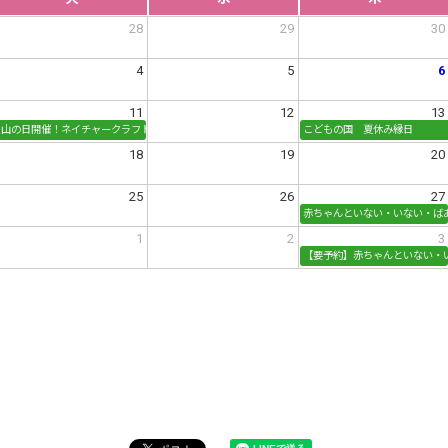
28
29
30
4
5
6
11
12
13
山の日開催！ネイチャークラフト＆端材工作
こどもの国 夏休み縁日
18
19
20
25
26
27
赤ちゃんといない・いない・ば
1
2
3
【要予約】赤ちゃんといない・