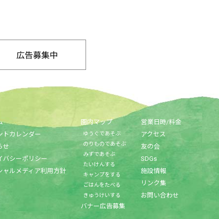
ム
園内マップ
営業日時/料金
ントカレンダー
ゆうぐであそぶ
アクセス
のりものであそぶ
らせ
友の会
みずであそぶ
イバシーポリシー
SDGs
たいけんする
シャルメディア利用方針
施設情報
キャンプをする
リンク集
ごはんをたべる
お問い合わせ
きゅうけいする
バナー広告募集