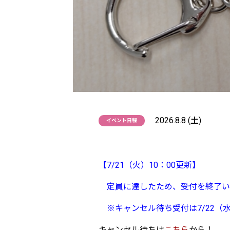
2026.8.8 (土)
イベント日程
【7/21（火）10：00更新】
定員に達したため、受付を終了い
※キャンセル待ち受付は7/22（水
キャンセル待ちは
こちら
から！