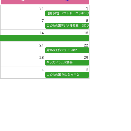
31
1
【要予約】アウトドアクッキング！カートンドック作ろう！
7
8
こどもの国デジタル教室 ３Dプリンター工作
14
15
21
22
夏休み工作フェアPart2
28
29
あ「ベビーと一緒にママのからだケア」
キッズドラム演奏会
4
5
いない・ばあ！「ベビーマッサージ教室」
こどもの国 防災ＤＡＹ２