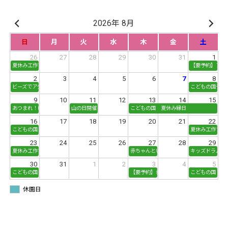
2026年 8月
日
月
火
水
木
金
土
26
27
28
29
30
31
1
夏休み工作フェアPart1
【要予約】アウ
2
3
4
5
6
7
8
ビーズでアクセサリー作り
こどもの国デジ
9
10
11
12
13
14
15
あつまれ！げんきだ！サマーキッズコンサート
山の日開催！ネイチャークラフト＆端材工作
こどもの国 夏休み縁日
16
17
18
19
20
21
22
こどもの国 夏休み縁日
夏休み工作フェアP
23
24
25
26
27
28
29
夏休み工作フェアPart2
赤ちゃんといない・いない・ばあ「ベビー
キッズドラム演
30
31
1
2
3
4
5
こどもの国 防災ＤＡＹ１
【要予約】赤ちゃんといない・いない・ば
こどもの国 防
休園日